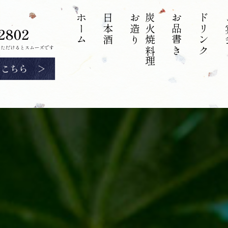
ホーム
日本酒​​​​​​​
お造り
炭火焼料理
お品書き
ドリンク
ご